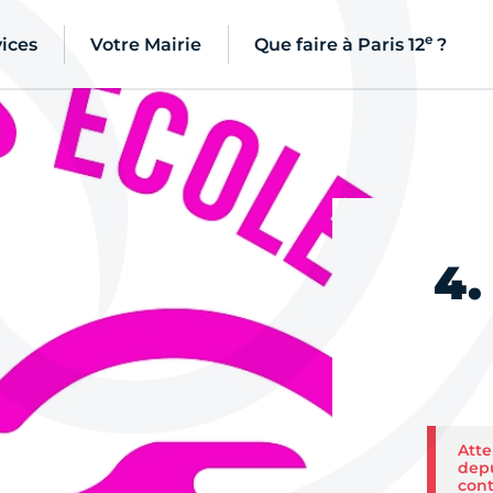
e
ices
Votre Mairie
Que faire à Paris 12
?
4.
Atte
depu
cont