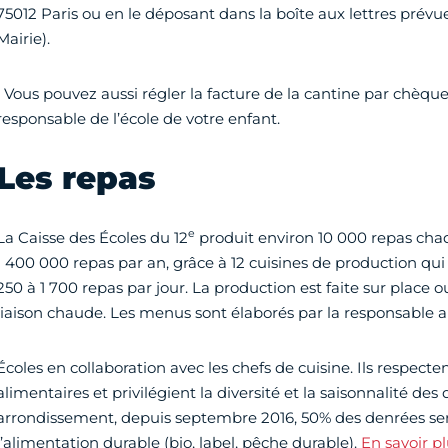
75012 Paris ou en le déposant dans la boîte aux lettres prévue
Mairie).
• Vous pouvez aussi régler la facture de la cantine par chèq
responsable de l’école de votre enfant.
Les repas
e
La Caisse des Écoles du 12
produit environ 10 000 repas chaqu
1 400 000 repas par an, grâce à 12 cuisines de production q
250 à 1 700 repas par jour. La production est faite sur place ou
liaison chaude. Les menus sont élaborés par la responsable a
Écoles en collaboration avec les chefs de cuisine. Ils respecte
alimentaires et privilégient la diversité et la saisonnalité des
arrondissement, depuis septembre 2016, 50% des denrées serv
l’alimentation durable (bio, label, pêche durable).
En savoir pl