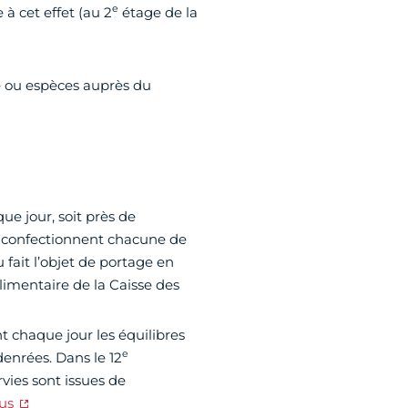
e
 à cet effet (au 2
étage de la
ue ou espèces auprès du
e jour, soit près de
ui confectionnent chacune de
 fait l’objet de portage en
limentaire de la Caisse des
nt chaque jour les équilibres
e
 denrées. Dans le 12
ies sont issues de
us