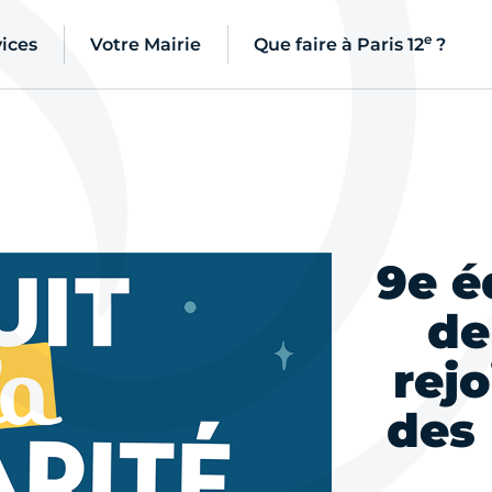
e
ices
Votre Mairie
Que faire à Paris 12
?
9e é
de
rej
des 