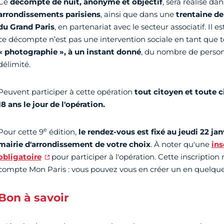
Ce
décompte de nuit, anonyme et objectif
, sera réalisé da
arrondissements parisiens
, ainsi que dans une
trentaine d
du Grand Paris
, en partenariat avec le secteur associatif. Il 
ce décompte n’est pas une intervention sociale en tant que t
« photographie », à un instant donné
, du nombre de personn
délimité.
Peuvent participer à cette opération
tout citoyen et toute 
18 ans le jour de l'opération.
e
Pour cette 9
édition,
le rendez-vous est fixé au jeudi 22 jan
mairie d'arrondissement de votre choix
. À noter qu'une
ins
obligatoire
pour participer à l'opération. Cette inscription
compte Mon Paris : vous pouvez vous en créer un en quelqu
Bon à savoir