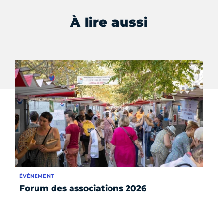
À lire aussi
ÉVÈNEMENT
AP
Forum des associations 2026
Cu
pr