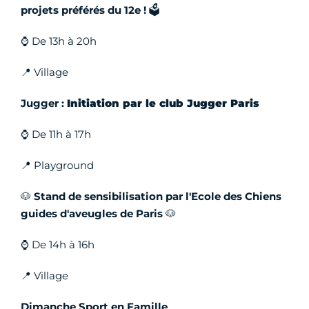
projets préférés du 12e !
🗳️
⌚ De 13h à 20h
📍 Village
Jugger :
Initiation par le club Jugger Paris
⌚ De 11h à 17h
📍 Playground
🐶
Stand de sensibilisation par l'Ecole des Chiens
guides d'aveugles de Paris
🐶
⌚ De 14h à 16h
📍 Village
Dimanche Sport en Famille