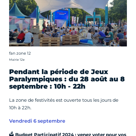
fan zone 12
Crédit photo :
Mairie 12e
Pendant la période de Jeux
Paralympiques : du 28 août au 8
septembre : 10h - 22h
La zone de festivités est ouverte tous les jours de
10h à 22h.
Vendredi 6 septembre
🗳️
Budget Participatif 2024 : venez voter pour vos