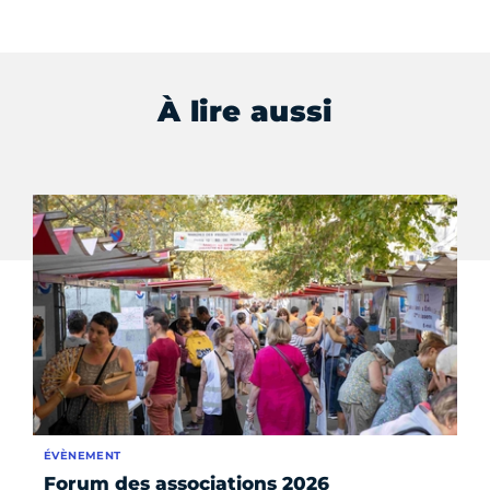
À lire aussi
ÉVÈNEMENT
AC
Forum des associations 2026
Pr