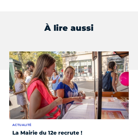
À lire aussi
ACTUALITÉ
DO
La Mairie du 12e recrute !
Le