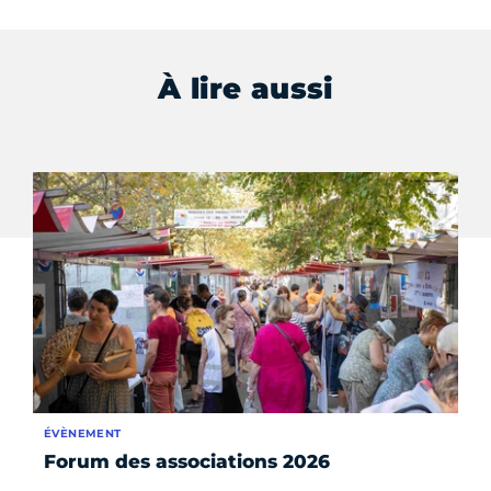
À lire aussi
ÉVÈNEMENT
AP
Forum des associations 2026
Cu
pr