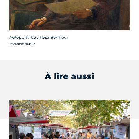
Autoportait de Rosa Bonheur
Crédit photo :
Domaine public
À lire aussi