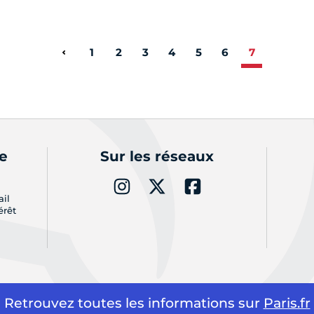
1
2
3
4
5
6
7
Page précédente
de
Sur les réseaux
ail
érêt
Retrouvez toutes les informations sur
Paris.fr