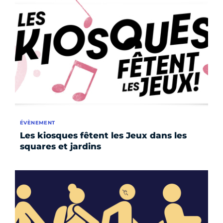
ÉVÈNEMENT
Les kiosques fêtent les Jeux dans les
squares et jardins