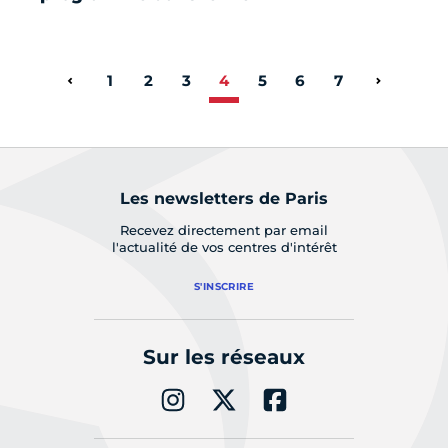
1
2
3
4
5
6
7
Page précédente
Page sui
Les newsletters de Paris
Recevez directement par email
l'actualité de vos centres d'intérêt
S'INSCRIRE
Sur les réseaux