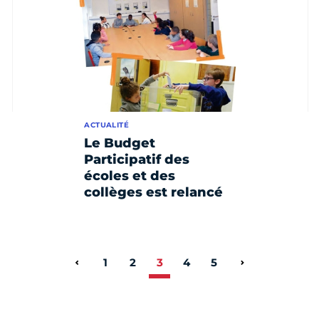
ACTUALITÉ
Le Budget
Participatif des
écoles et des
collèges est relancé
1
2
3
4
5
Page précédente
Page suivant