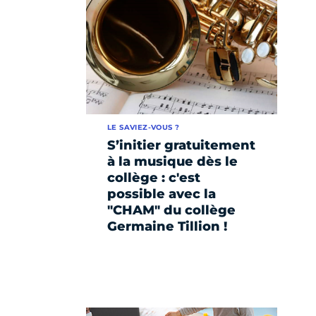
LE SAVIEZ-VOUS ?
S’initier gratuitement
à la musique dès le
collège : c'est
possible avec la
"CHAM" du collège
Germaine Tillion !